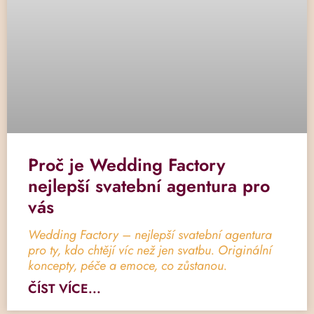
Proč je Wedding Factory
nejlepší svatební agentura pro
vás
Wedding Factory – nejlepší svatební agentura
pro ty, kdo chtějí víc než jen svatbu. Originální
koncepty, péče a emoce, co zůstanou.
ČÍST VÍCE...