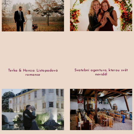
Svatební agentura, kterou svět
Terka & Honza: Listopadová
neviděl
romance