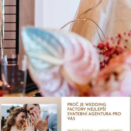
PROČ JE WEDDING
FACTORY NEJLEPŠÍ
SVATEBNÍ AGENTURA PRO
VÁS
Wedding Factory – nejlepší svatební