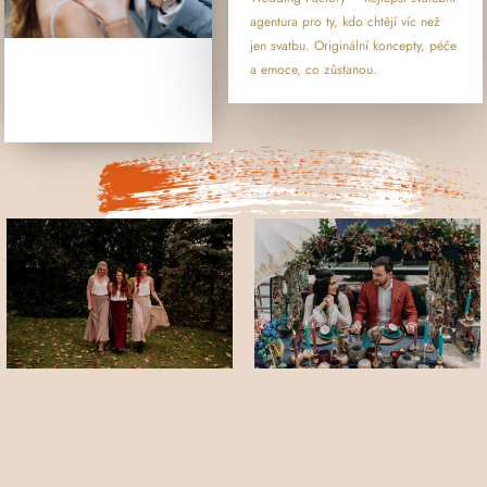
agentura pro ty, kdo chtějí víc než
jen svatbu. Originální koncepty, péče
a emoce, co zůstanou.